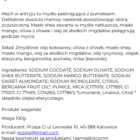
Mech w antryju to mydło peelingujące z pumeksem.
Delikatnie złuszcza martwy naskórek pozostawiając skórę
oczyszczoną. Masło shea zawarte w mydle natłuszcza, masło
mango, oliwa z oliwek i olej ze słodkich migdałów pielęgnują
podczas mycia.
Skład: Zmydlone: olej kokosowy, oliwa z oliwek, masło shea,
masło mango, olej ze słodkich migdałów, olej rycynowy, olejek
eteryczny bergamotka, pumeks, mika (barwniki)
Ingredients: SODIUM COCOATE, SODIUM OLIVATE, SODIUM
SHEA BUTTERATE, SODIUM MANGO BUTTERATE, SODIUM
SWEET ALMONDATE, SODIUM RICINOLEATE, CITRUS
BERGAMIA FRUIT OIL*, PUMICE, MICA (CI77019, CI77891, CI
77007, CI 77499, CI74260, CI77861) *Limonene, Linalool, Citral *
składniki olejka eterycznego.
Produkt wegański
Waga 100g
Producent: Przaja Ci ul Lwowska 10, 40-388 Katowice
e-mail:
przaja@gmail.com
Nasze kosmetyki są produktami rzemieślniczymi